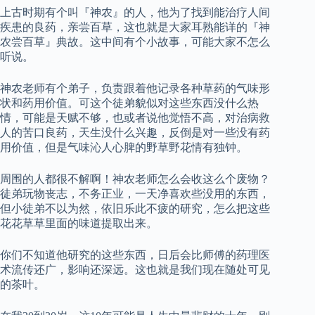
上古时期有个叫『神农』的人，他为了找到能治疗人间
疾患的良药，亲尝百草，这也就是大家耳熟能详的『神
农尝百草』典故。这中间有个小故事，可能大家不怎么
听说。
神农老师有个弟子，负责跟着他记录各种草药的气味形
状和药用价值。可这个徒弟貌似对这些东西没什么热
情，可能是天赋不够，也或者说他觉悟不高，对治病救
人的苦口良药，天生没什么兴趣，反倒是对一些没有药
用价值，但是气味沁人心脾的野草野花情有独钟。
周围的人都很不解啊！神农老师怎么会收这么个废物？
徒弟玩物丧志，不务正业，一天净喜欢些没用的东西，
但小徒弟不以为然，依旧乐此不疲的研究，怎么把这些
花花草草里面的味道提取出来。
你们不知道他研究的这些东西，日后会比师傅的药理医
术流传还广，影响还深远。这也就是我们现在随处可见
的茶叶。