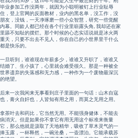
在我20到30岁，这10年可能是人生中最悲财的十年。刚
毕业参加工作没两年，就因为小聪明被钉上行业耻辱
住，登上官网的反面教材，业内的黑名单，没工作，没
朋友，没钱，一天净琢磨一些小众智慧，研究一些觉醒
内幕。同龄人都已经在各个行业里崭露头角, 我却还在家
里舔不知耻的摆烂。那个时候的心态实话说就是冰火两
重天，只要不出去不见人，你在自己的小世界里干什么
都是快乐的。
一旦听到，谁谁现在年薪多少，谁谁又升职了，谁谁又
结婚了、生小孩了，心里就会难受很久。那是一种被全
世界遗弃的失落感和无力感，一种作为一个废物最深沉
的绝望。
后来一次我闲来无事看到庄子里面的一句话：山木自寇
也，膏火自奸也，人皆知有用之用，而莫之无用之用。
拿茶叶去和药比，它当然无用。不能强身健体，不能去
病消灾。但是如果你不拿它有用无用这个标准来衡量
它，那么他就是汲取了天地精华，吸收了草木灵气的一
捧玉露，一杯释然，一碗沧桑，一壶漂泊。它能承载苏