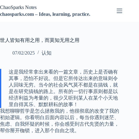
跳
ChaoSparks Notes
过
chaosparks.com – Ideas, learning, practice.
内
容
世人皆知有用之用，而莫知无用之用
07/02/2025
认知
这是我经常拿出来看的一篇文章，历史上是否确有
其事，恐怕不好说。但是它所传达出来的意味则令
人回味无穷。当今的社会风气莫不都是在搞钱，就
是在研究搞钱的路上。所有的一切行事原则都是以
经济利益为考量的，很少又听到某人在某个小天地
里自得其乐、默默耕耘的故事！
我想聊聊哲学是怎么拯救我的，他很彻底的改变了我的
初始逻辑。你看明白后面内容以后，每当你遇到迷茫、
焦虑、自我怀疑的时候，你会感受到古代先贤的力量，
帮你掰开枷锁，进入那个自由之境。