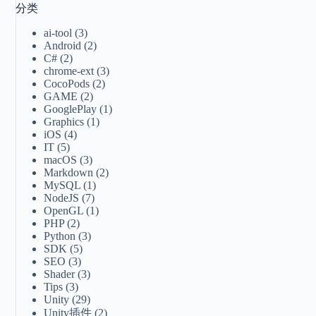
分类
ai-tool
(3)
Android
(2)
C#
(2)
chrome-ext
(3)
CocoPods
(2)
GAME
(2)
GooglePlay
(1)
Graphics
(1)
iOS
(4)
IT
(5)
macOS
(3)
Markdown
(2)
MySQL
(1)
NodeJS
(7)
OpenGL
(1)
PHP
(2)
Python
(3)
SDK
(5)
SEO
(3)
Shader
(3)
Tips
(3)
Unity
(29)
Unity插件
(2)