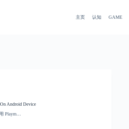
主页
认知
GAME
 On Android Device
，用 Playm…