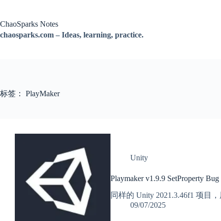
跳
过
ChaoSparks Notes
内
chaosparks.com – Ideas, learning, practice.
容
标签：
PlayMaker
Unity
Playmaker v1.9.9 SetProperty Bug
同样的 Unity 2021.3.46f1 项目
09/07/2025