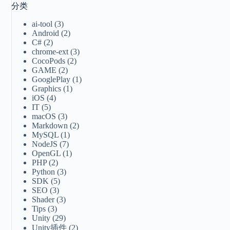
分类
ai-tool
(3)
Android
(2)
C#
(2)
chrome-ext
(3)
CocoPods
(2)
GAME
(2)
GooglePlay
(1)
Graphics
(1)
iOS
(4)
IT
(5)
macOS
(3)
Markdown
(2)
MySQL
(1)
NodeJS
(7)
OpenGL
(1)
PHP
(2)
Python
(3)
SDK
(5)
SEO
(3)
Shader
(3)
Tips
(3)
Unity
(29)
Unity插件
(2)