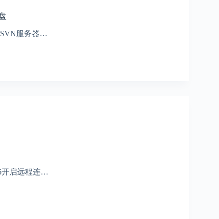
硬盘
4 SVN服务器…
5.6开启远程连…