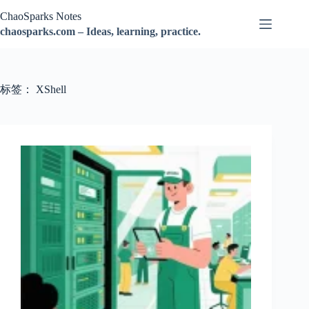
跳
ChaoSparks Notes
过
chaosparks.com – Ideas, learning, practice.
内
容
标签：
XShell