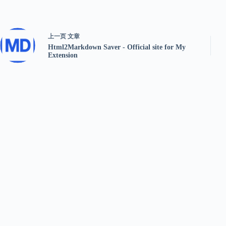
上一页
文章
Html2Markdown Saver - Official site for My
Extension