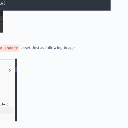
l
&
)
asset. Just as following image.
y.shader