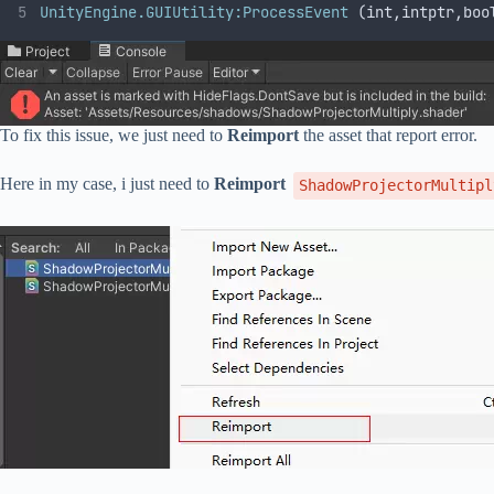
UnityEngine.GUIUtility:ProcessEvent
 (int,intptr,boo
To fix this issue, we just need to
Reimport
the asset that report error.
Here in my case, i just need to
Reimport
ShadowProjectorMultipl