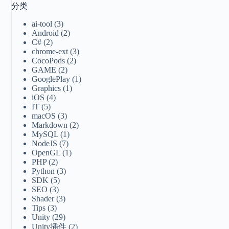
分类
ai-tool
(3)
Android
(2)
C#
(2)
chrome-ext
(3)
CocoPods
(2)
GAME
(2)
GooglePlay
(1)
Graphics
(1)
iOS
(4)
IT
(5)
macOS
(3)
Markdown
(2)
MySQL
(1)
NodeJS
(7)
OpenGL
(1)
PHP
(2)
Python
(3)
SDK
(5)
SEO
(3)
Shader
(3)
Tips
(3)
Unity
(29)
Unity插件
(2)