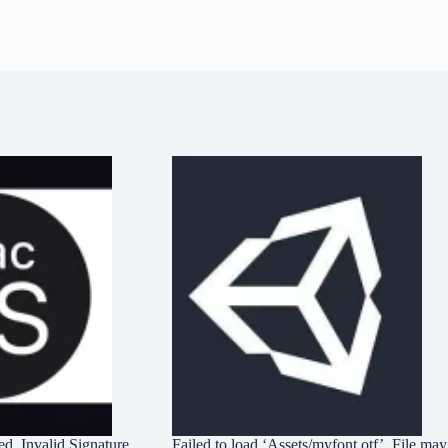
ed, Invalid Signature
Failed to load ‘Assets/myfont.otf’. File may