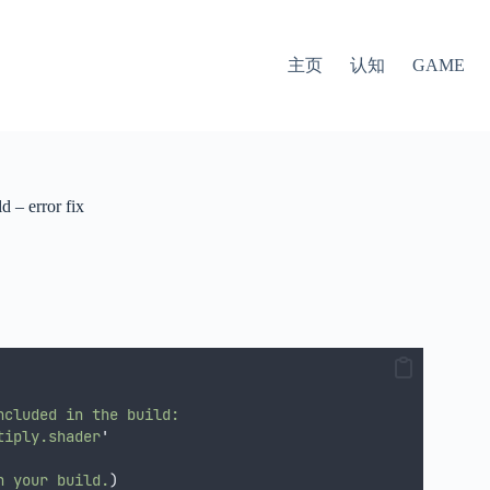
主页
认知
GAME
d – error fix
ncluded
in
the
build:
tiply.shader
'
n
your
build.
)