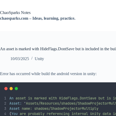
跳
过
ChaoSparks Notes
内
chaosparks.com – Ideas, learning, practice.
容
An asset is marked with HideFlags.DontSave but is included in the buil
10/03/2025
Unity
Error has occurred while build the android version in unity:
An
asset
is
marked
with
HideFlags.DontSave
but
is
i
Asset:
'
Assets/Resources/shadows/ShadowProjectorMul
Asset
name:
shadows/ShadowProjectorMultiply
(
You
are
probably
referencing
internal
Unity
data
i