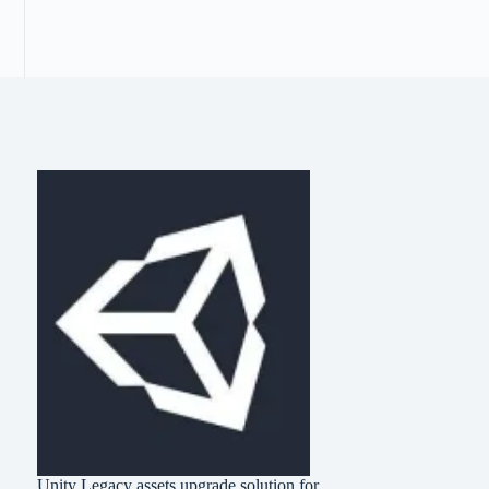
Unity Legacy assets upgrade solution for