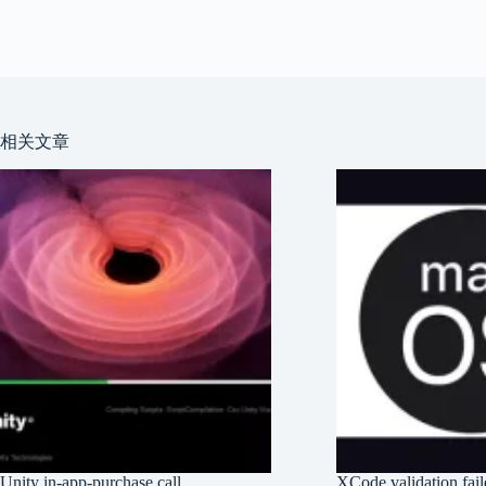
相关文章
Unity in-app-purchase call
XCode validation fail