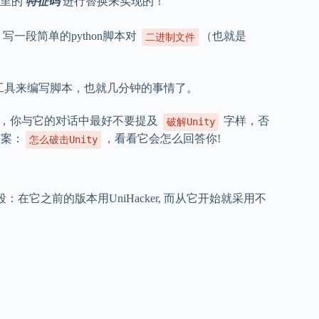
里的
特征码
进行替换来实现的！
写一段简单的python脚本对
（也就是
二进制文件
AI工具来编写脚本，也就几分钟的事情了。
主张，你与它的对话中最好不要提及
字样，否
破解Unity
答案：
，看看它会怎么回答你!
怎么破击Unity
的阶段：在它之前的版本用UniHacker, 而从它开始就采用不