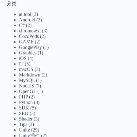
分类
ai-tool
(3)
Android
(2)
C#
(2)
chrome-ext
(3)
CocoPods
(2)
GAME
(2)
GooglePlay
(1)
Graphics
(1)
iOS
(4)
IT
(5)
macOS
(3)
Markdown
(2)
MySQL
(1)
NodeJS
(7)
OpenGL
(1)
PHP
(2)
Python
(3)
SDK
(5)
SEO
(3)
Shader
(3)
Tips
(3)
Unity
(29)
Unity插件
(2)