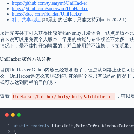
https://github.com/tylearymf/UniHacker
https://github.com/superwoo/UniHacker
https://gitee.com/friendan/UniHacker
补丁共享地址
(非最新的版本，只能支持到unity 2022.1)
采用完美补丁可以获得比较流畅的unity开发体验，缺点是版
者来说可以用免费个人版本，常用的功能与专业版差不太多，缺
情况下，是不能打开编辑器的，并且使用并不流畅，卡顿明显。
UniHacker 破解方法分析
目前UniHacker Github内容已经被和谐了，但是从网络
么，UniHacker是怎么实现破解功能的呢？在只有源码的情
式可以达到同样的目的呢？
查看
，可以
UniHacker/Patcher/Unity/UnityPatchInfos.cs
static
readonly
 List
<
UnityPatchInfo
>
 WindowsPatche
{