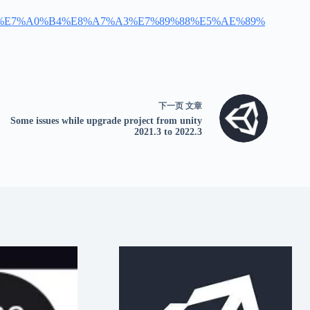
E3%80%91%E7%A0%B4%E8%A7%A3%E7%89%88%E5%AE%89%
下一页
文章
Some issues while upgrade project from unity
2021.3 to 2022.3