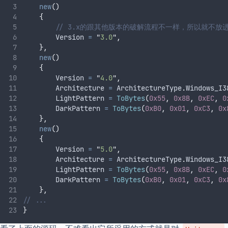
new
()
{
// 3.x的跟其他版本的破解流程不一样，所以就不放
Version
=
"
3.0
"
,
},
new
()
{
Version
=
"
4.0
"
,
Architecture
=
ArchitectureType
.
Windows_I3
LightPattern
=
ToBytes
(
0x55
,
0x8B
,
0xEC
,
0
DarkPattern
=
ToBytes
(
0xB0
,
0x01
,
0xC3
,
0x
},
new
()
{
Version
=
"
5.0
"
,
Architecture
=
ArchitectureType
.
Windows_I3
LightPattern
=
ToBytes
(
0x55
,
0x8B
,
0xEC
,
0
DarkPattern
=
ToBytes
(
0xB0
,
0x01
,
0xC3
,
0x
},
// ...
}