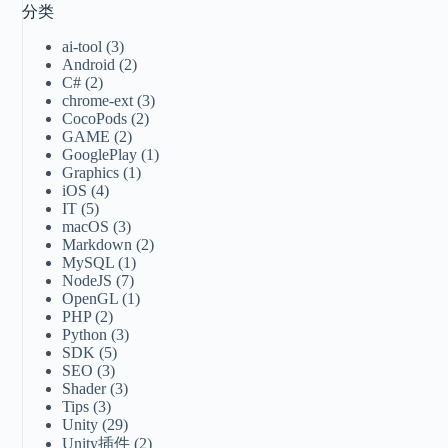
分类
ai-tool
(3)
Android
(2)
C#
(2)
chrome-ext
(3)
CocoPods
(2)
GAME
(2)
GooglePlay
(1)
Graphics
(1)
iOS
(4)
IT
(5)
macOS
(3)
Markdown
(2)
MySQL
(1)
NodeJS
(7)
OpenGL
(1)
PHP
(2)
Python
(3)
SDK
(5)
SEO
(3)
Shader
(3)
Tips
(3)
Unity
(29)
Unity插件
(2)