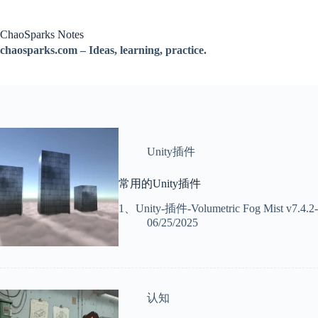
跳
过
ChaoSparks Notes
内
chaosparks.com – Ideas, learning, practice.
容
Unity插件
常用的Unity插件
1、Unity-插件-Volumetric Fog Mist v7.4.2
06/25/2025
认知