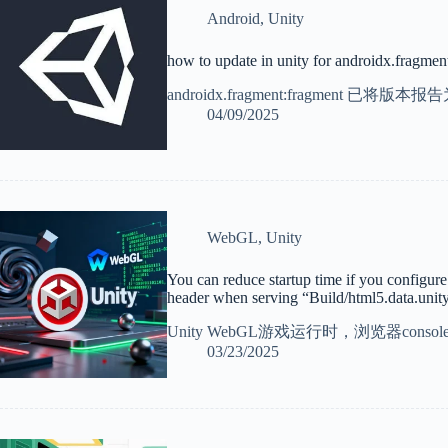
Android
,
Unity
how to update in unity for androidx.fragmen
androidx.fragment:fragment 
04/09/2025
WebGL
,
Unity
You can reduce startup time if you configur
header when serving “Build/html5.data.unit
Unity WebGL游戏运行时，浏览器cons
03/23/2025