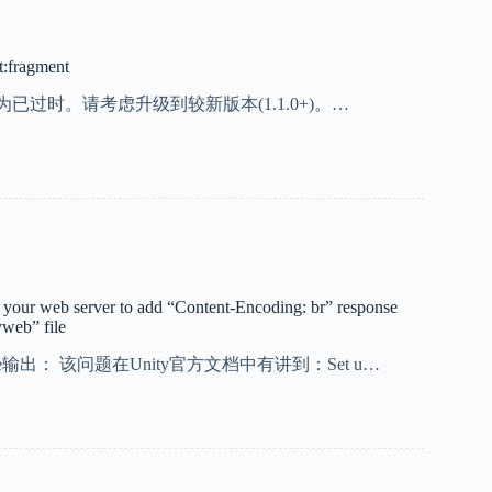
t:fragment
已将版本报告为已过时。请考虑升级到较新版本(1.1.0+)。…
e your web server to add “Content-Encoding: br” response
yweb” file
ole输出： 该问题在Unity官方文档中有讲到：Set u…